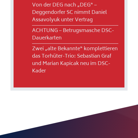
Von der DEG nach „DEG“ –
Deggendorfer SC nimmt Daniel
Assavolyuk unter Vertrag
ACHTUNG – Betrugsmasche DSC-
Dauerkarten
Zwei „alte Bekannte“ komplettieren
das Torhüter-Trio: Sebastian Graf
und Marian Kapicak neu im DSC-
Kader