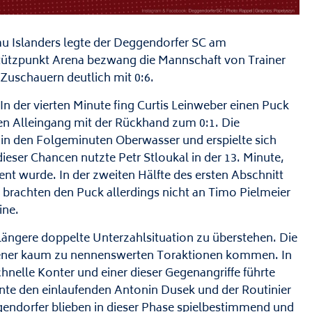
au Islanders legte der Deggendorfer SC am
stützpunkt Arena bezwang die Mannschaft von Trainer
Zuschauern deutlich mit 0:6.
n der vierten Minute fing Curtis Leinweber einen Puck
nen Alleingang mit der Rückhand zum 0:1. Die
h in den Folgeminuten Oberwasser und erspielte sich
eser Chancen nutzte Petr Stloukal in der 13. Minute,
t wurde. In der zweiten Hälfte des ersten Abschnitt
 brachten den Puck allerdings nicht an Timo Pielmeier
ine.
längere doppelte Unterzahlsituation zu überstehen. Die
ssener kaum zu nennenswerten Toraktionen kommen. In
chnelle Konter und einer dieser Gegenangriffe führte
nte den einlaufenden Antonin Dusek und der Routinier
gendorfer blieben in dieser Phase spielbestimmend und