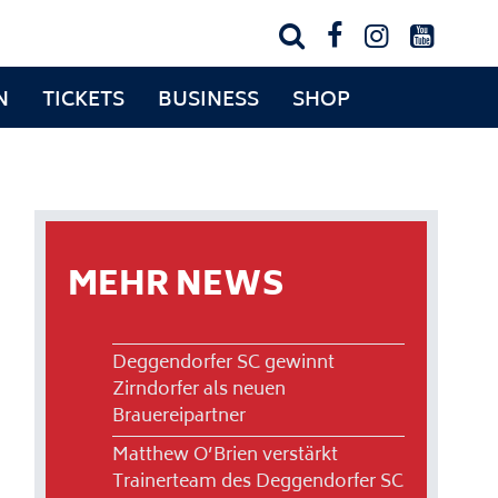




N
TICKETS
BUSINESS
SHOP
MEHR NEWS
Deggendorfer SC gewinnt
Zirndorfer als neuen
Brauereipartner
Matthew O’Brien verstärkt
Trainerteam des Deggendorfer SC