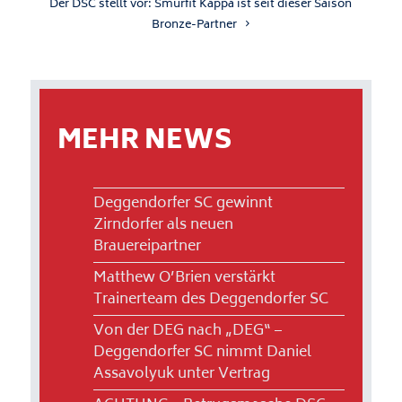
Der DSC stellt vor: Smurfit Kappa ist seit dieser Saison
Bronze-Partner
MEHR NEWS
Deggendorfer SC gewinnt
Zirndorfer als neuen
Brauereipartner
Matthew O’Brien verstärkt
Trainerteam des Deggendorfer SC
Von der DEG nach „DEG“ –
Deggendorfer SC nimmt Daniel
Assavolyuk unter Vertrag