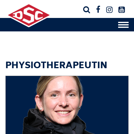




PHYSIOTHERAPEUTIN