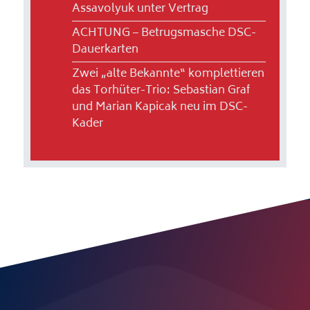
Assavolyuk unter Vertrag
ACHTUNG – Betrugsmasche DSC-
Dauerkarten
Zwei „alte Bekannte“ komplettieren
das Torhüter-Trio: Sebastian Graf
und Marian Kapicak neu im DSC-
Kader