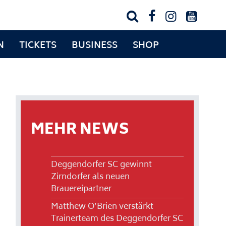




N
TICKETS
BUSINESS
SHOP
MEHR NEWS
Deggendorfer SC gewinnt
Zirndorfer als neuen
Brauereipartner
Matthew O’Brien verstärkt
Trainerteam des Deggendorfer SC