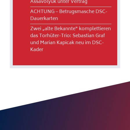
Assavolyuk unter Vertrag
ACHTUNG – Betrugsmasche DSC-
Dauerkarten
Zwei „alte Bekannte“ komplettieren
das Torhüter-Trio: Sebastian Graf
und Marian Kapicak neu im DSC-
Kader